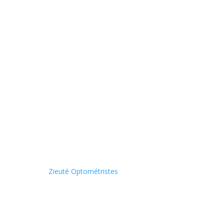
Omnium Vision
65 Rue Bédard, Boischatel, QC G0A 1H0
omniumvision@zieute.ca
© 2023
Zieuté Optométristes
Mentions Légales