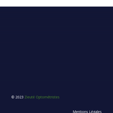
OMNIUM VISION
65 Rue Bédard, Boischatel, QC G0A 1H0
omniumvision@zieute.ca
© 2023
Zieuté Optométristes
Mentions Légales